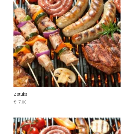
2 stuks
€
17,00