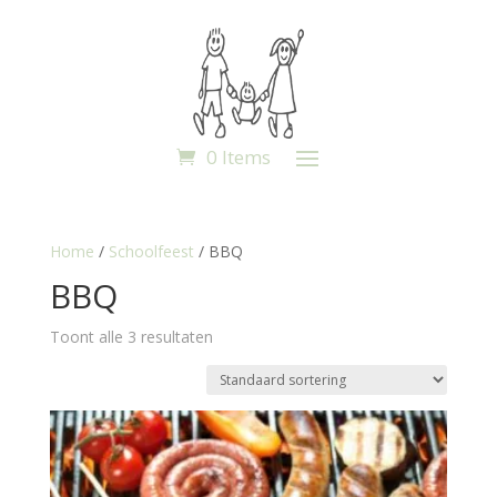
0 Items
Home
/
Schoolfeest
/ BBQ
BBQ
Toont alle 3 resultaten